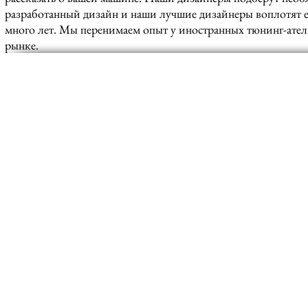
разработанный дизайн и наши лучшие дизайнеры воплотят ег
много лет. Мы перенимаем опыт у иностранных тюнинг-атель
рынке.
©
www.bbc-cars.com
, 2014 | Все права защищены
Данный ресурс носит исключительно информационный характер и цены, размещенные на
сайте, не являются публичной офертой, определяемой положениями Статьи 437
Гражданского кодекса РФ.